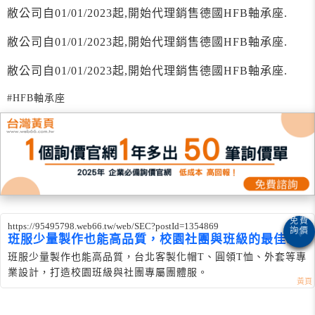
敝公司自01/01/2023起,開始代理銷售德國HFB軸承座.
敝公司自01/01/2023起,開始代理銷售德國HFB軸承座.
敝公司自01/01/2023起,開始代理銷售德國HFB軸承座.
#HFB軸承座
https://95495798.web66.tw/web/SEC?postId=1354869
班服少量製作也能高品質，校園社團與班級的最佳選
擇
班服少量製作也能高品質，台北客製化帽T、圓領T恤、外套等專
業設計，打造校園班級與社團專屬團體服。