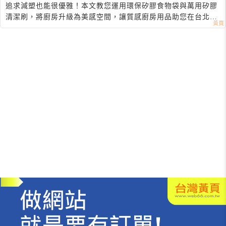
色廚房升級指南
追求減塑也能很優雅！本文教您運用環保矽膠食物袋與萬用矽膠
清潔刷，將廚房升級為美感空間，讓質感廚房用品助您在台北實
踐無痕生活。