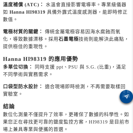
溫度補償 (ATC)：
水溫會直接影響電導率。專業級儀器
如
Hanna HI98319
具備外露式溫度感測器，能即時修正
數值。
電極材質的關鍵：
傳統金屬電極容易因海水腐蝕而氧
化，導致數據漂移。採用
石墨電極
技術則能解決此痛點，
提供極佳的重現性。
Hanna HI98319 的應用優勢
多單位切換：
同時支援 ppt、PSU 與 S.G. (比重)，滿足
不同學術與實務需求。
口袋型防水設計：
適合現場即時檢測，不再需要取樣回
實驗室。
結論
數位化測量不僅提升了效率，更確保了數據的科學性。如
果您正在尋找更可靠的鹽度監控方案，HI98319 是目前市
場上兼具專業與便攜的首選。