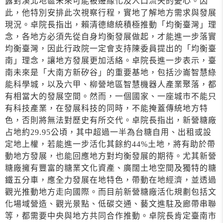
露對溪北地區未來可能被邊緣化及人口流失的憂心。因
此，他特別安排此次視察行程，實地了解地方需求與發展
現況。卓院長指出，賴清德總統積極推動「均衡臺灣」理
念，各地方必須先從自身均衡發展做起，才能進一步落實
均衡臺灣，因此行政院一定會支持陳委員提出的「均衡臺
南」理念，讓地方發展更加活絡。卓院長進一步表示，臺
南未來是「大南方新矽谷」的重要基地，包括沙崙智慧綠
能科學城，以及六甲、柳營地區智慧機器人產業聚落，都
有相當大的發展空間。然而，一個國家、一座城市不能只
有科技產業，在發展科技的同時，不能掩蓋傳統地方特
色，否則將無法對歷史有所交代。卓院長指出，新營糖廠
占地約29.95公頃，其中超過一半為台糖自用、出租或設
定地上權，若能進一步活化其餘約44%土地，將有助於帶
動地方發展，也能回應地方對均衡發展的期待。尤其新營
糖廠擁有豐富的糖業文化資產、廣闊土地空間及獨特的糖
鐵五分車，應全力發展在地特色，帶動在地經濟，並透過
觀光推動地方走向國際。而目前新營糖廠活化規劃包括文
化場域營造、觀光景點、低碳交通、藝文進駐及廊帶串聯
等，都需要中央與地方共同合作推動。卓院長肯定臺南市