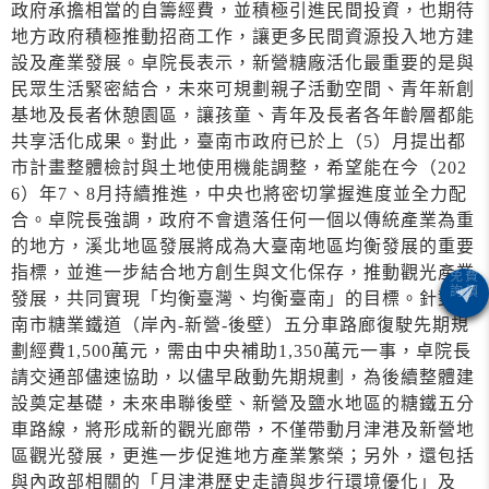
政府承擔相當的自籌經費，並積極引進民間投資，也期待
地方政府積極推動招商工作，讓更多民間資源投入地方建
設及產業發展。卓院長表示，新營糖廠活化最重要的是與
民眾生活緊密結合，未來可規劃親子活動空間、青年新創
基地及長者休憩園區，讓孩童、青年及長者各年齡層都能
共享活化成果。對此，臺南市政府已於上（5）月提出都
市計畫整體檢討與土地使用機能調整，希望能在今（202
6）年7、8月持續推進，中央也將密切掌握進度並全力配
合。卓院長強調，政府不會遺落任何一個以傳統產業為重
的地方，溪北地區發展將成為大臺南地區均衡發展的重要
指標，並進一步結合地方創生與文化保存，推動觀光產業
發展，共同實現「均衡臺灣、均衡臺南」的目標。針對臺
南市糖業鐵道（岸內-新營-後壁）五分車路廊復駛先期規
劃經費1,500萬元，需由中央補助1,350萬元一事，卓院長
請交通部儘速協助，以儘早啟動先期規劃，為後續整體建
設奠定基礎，未來串聯後壁、新營及鹽水地區的糖鐵五分
車路線，將形成新的觀光廊帶，不僅帶動月津港及新營地
區觀光發展，更進一步促進地方產業繁榮；另外，還包括
與內政部相關的「月津港歷史走讀與步行環境優化」及