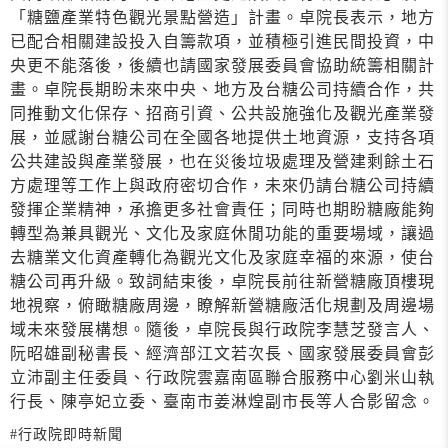
「糖鹽產業特色觀光景點營造」計畫。卓院長表示，地方
已配合相關建設投入自籌款項，並積極引進民間投資，中
央更不能落後，後續也請國家發展委員會協助統籌相關計
畫。卓院長期盼未來中央、地方及台糖公司持續合作，共
同推動文化保存、招商引資、公共設施強化及觀光產業發
展，並感謝台糖公司在全國各地提供土地資源，支持各項
公共建設與產業發展，也在災後垃圾處理及營建剩餘土石
方處理等工作上與政府密切合作，未來仍請台糖公司持續
發揮企業精神，承擔更多社會責任；同時也期盼糖廠能夠
轉型為兼具觀光、文化及家庭休閒功能的重要場域，讓過
去糖業文化資產轉化為觀光文化及家庭幸福的來源，使台
糖公司再升級。致詞結束後，卓院長前往新營糖廠頂樓現
地視察，俯瞰糖廠周邊，瞭解新營糖廠活化規劃及周邊場
域未來發展構想。隨後，卓院長與行政院李慧芝發言人、
阮昭雄副秘書長、經濟部江文若次長、國家發展委員會彭
立沛副主任委員、行政院雲嘉南區聯合服務中心劉米山執
行長、陳亭妃立委、臺南市姜淋煌副市長等人合影留念。
#行政院即時新聞