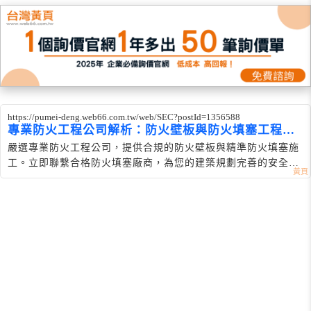
https://pumei-deng.web66.com.tw/web/SEC?postId=1356588
專業防火工程公司解析：防火壁板與防火填塞工程全
攻略
嚴選專業防火工程公司，提供合規的防火壁板與精準防火填塞施
工。立即聯繫合格防火填塞廠商，為您的建築規劃完善的安全防
線！