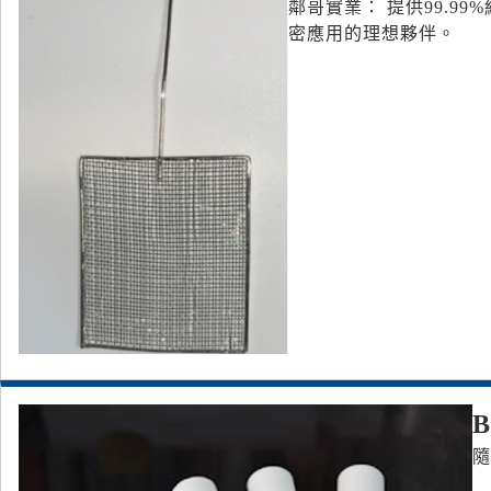
鄰哥實業： 提供99.
密應用的理想夥伴。
隨